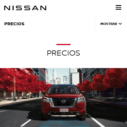
Regresar
al
contenido
principal
PRECIOS
MOSTRAR
PRECIOS