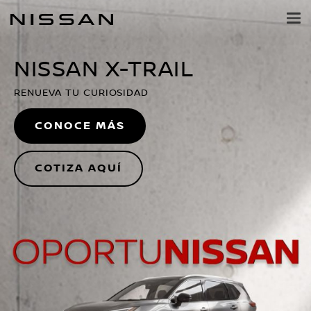
NISSAN PERÚ
Regresar
al
contenido
principal
NISSAN X-TRAIL
RENUEVA TU CURIOSIDAD
CONOCE MÁS
COTIZA AQUÍ