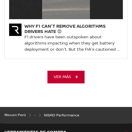
WHY F1 CAN'T REMOVE ALGORITHMS
DRIVERS HATE 😡
F1 drivers have been outspoken about
algorithms impacting when they get battery
deployment or don't. But the FIA's cautioned ...
VER MÁS
Nissan Perú
NISMO Performance