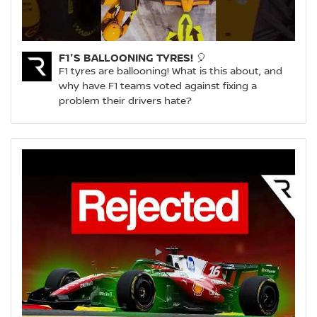
F1'S BALLOONING TYRES! 🎈
F1 tyres are ballooning! What is this about, and
why have F1 teams voted against fixing a
problem their drivers hate?