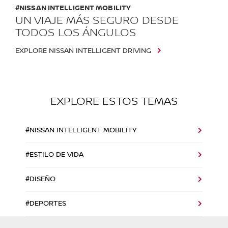
#NISSAN INTELLIGENT MOBILITY
UN VIAJE MÁS SEGURO DESDE
TODOS LOS ÁNGULOS
EXPLORE NISSAN INTELLIGENT DRIVING
EXPLORE ESTOS TEMAS
#NISSAN INTELLIGENT MOBILITY
#ESTILO DE VIDA
#DISEÑO
#DEPORTES