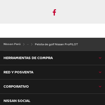
Facebook
Nissan Perú
Pelota de golf Nissan ProPILOT
HERRAMIENTAS DE COMPRA
RED Y POSVENTA
CORPORATIVO
NISSAN SOCIAL