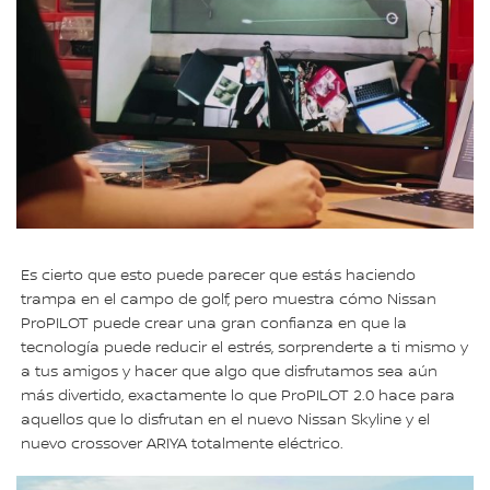
Es cierto que esto puede parecer que estás haciendo
trampa en el campo de golf, pero muestra cómo Nissan
ProPILOT puede crear una gran confianza en que la
tecnología puede reducir el estrés, sorprenderte a ti mismo y
a tus amigos y hacer que algo que disfrutamos sea aún
más divertido, exactamente lo que ProPILOT 2.0 hace para
aquellos que lo disfrutan en el nuevo Nissan Skyline y el
nuevo crossover ARIYA totalmente eléctrico.