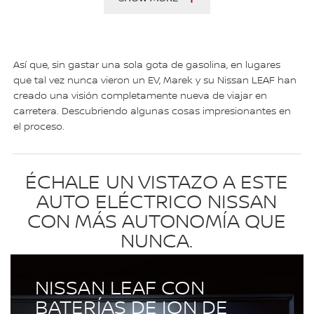
Así que, sin gastar una sola gota de gasolina, en lugares
que tal vez nunca vieron un EV, Marek y su Nissan LEAF han
creado una visión completamente nueva de viajar en
carretera. Descubriendo algunas cosas impresionantes en
el proceso.
ÉCHALE UN VISTAZO A ESTE
AUTO ELÉCTRICO NISSAN
CON MÁS AUTONOMÍA QUE
NUNCA.
NISSAN LEAF CON
BATERÍAS DE ION DE