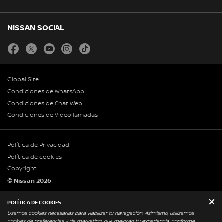
NISSAN SOCIAL
facebook
twitter
youtube
instagram
tiktok
Global Site
Condiciones de WhatsApp
Condiciones de Chat Web
Condiciones de Videollamadas
Política de Privacidad
Política de cookies
Copyright
© Nissan 2026
Legales Infoprom
POLÍTICA DE COOKIES
Usamos cookies necesarias para viabilizar tu navegación. Asimismo, utilizamos
cookies de preferencias y de marketing, que mejoran tu experiencia, conforme