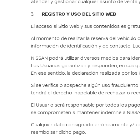
atender y gestionar cualquier asunto de venta y
REGISTRO Y USO DEL SITIO WEB
3.
El acceso al Sitio Web y sus contenidos es gratu
Al momento de realizar la reserva del vehículo d
información de identificación y de contacto. Lu
NISSAN podrá utilizar diversos medios para iden
Los Usuarios garantizan y responden, en cualquie
En ese sentido, la declaración realizada por l
Si se verifica o sospecha algún uso fraudulent
tendrá el derecho inapelable de rechazar o reem
El Usuario será responsable por todos los pagos
se comprometen a mantener indemne a NISSAN p
Cualquier dato consignado erróneamente y/u o
reembolsar dicho pago.