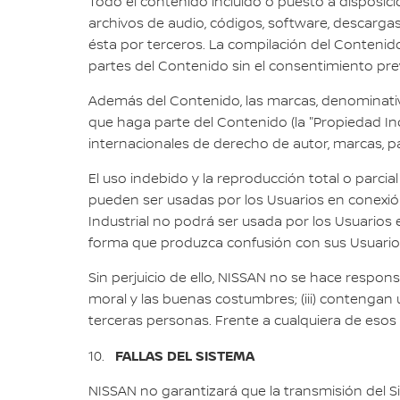
Todo el contenido incluido o puesto a disposició
archivos de audio, códigos, software, descargas 
ésta por terceros. La compilación del Contenido 
partes del Contenido sin el consentimiento pre
Además del Contenido, las marcas, denominativas
que haga parte del Contenido (la "Propiedad Indu
internacionales de derecho de autor, marcas, pa
El uso indebido y la reproducción total o parci
pueden ser usadas por los Usuarios en conexión
Industrial no podrá ser usada por los Usuarios
forma que produzca confusión con sus Usuarios 
Sin perjuicio de ello, NISSAN no se hace respons
moral y las buenas costumbres; (iii) contengan 
terceras personas. Frente a cualquiera de esos
FALLAS DEL SISTEMA
10.
NISSAN no garantizará que la transmisión del Sit