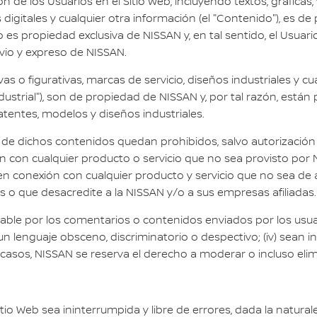
n de los Usuarios en el Sitio Web, incluyendo textos, gráficas,
digitales y cualquier otra información (el "Contenido"), es d
es propiedad exclusiva de NISSAN y, en tal sentido, el Usuari
vio y expreso de NISSAN.
 o figurativas, marcas de servicio, diseños industriales y cu
strial"), son de propiedad de NISSAN y, por tal razón, están 
tentes, modelos y diseños industriales.
al de dichos contenidos quedan prohibidos, salvo autorizació
 con cualquier producto o servicio que no sea provisto por 
 en conexión con cualquier producto y servicio que no sea de 
o que desacredite a la NISSAN y/o a sus empresas afiliadas.
able por los comentarios o contenidos enviados por los usuario
un lenguaje obsceno, discriminatorio o despectivo; (iv) sean
 casos, NISSAN se reserva el derecho a moderar o incluso eli
io Web sea ininterrumpida y libre de errores, dada la natural