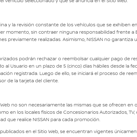
el vehículo seleccionado y que se anuncia en el Sitio Web.
ina y la revisión constante de los vehículos que se exhiben en
ier momento, sin contraer ninguna responsabilidad frente a E
ones previamente realizadas. Asimismo, NISSAN no garantiza
utorizados podrán rechazar o reembolsar cualquier pago de res
ado al Usuario en un plazo de 5 (cinco) días hábiles desde la 
ción registrada. Luego de ello, se iniciará el proceso de reemb
 de la tarjeta del cliente.
io Web no son necesariamente las mismas que se ofrecen en o
omo en los locales físicos de Concesionarios Autorizados, TV,
idad que realice NISSAN para cada promoción.
publicados en el Sitio Web, se encuentran vigentes únicame