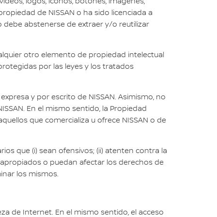
 videos, logos, íconos, botones, imágenes,
e propiedad de NISSAN o ha sido licenciada a
o debe abstenerse de extraer y/o reutilizar
alquier otro elemento de propiedad intelectual
protegidas por las leyes y los tratados
n expresa y por escrito de NISSAN. Asimismo, no
NISSAN. En el mismo sentido, la Propiedad
aquellos que comercializa u ofrece NISSAN o de
s que (i) sean ofensivos; (ii) atenten contra la
 inapropiados o puedan afectar los derechos de
minar los mismos.
eza de Internet. En el mismo sentido, el acceso