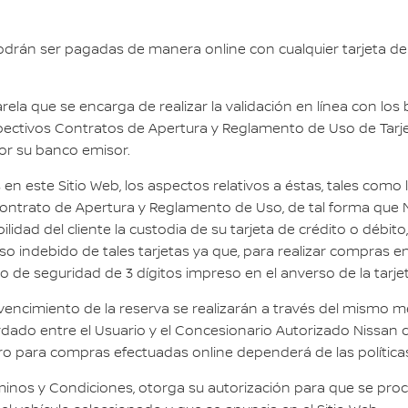
odrán ser pagadas de manera online con cualquier tarjeta de
a que se encarga de realizar la validación en línea con los b
espectivos Contratos de Apertura y Reglamento de Uso de Tarje
or su banco emisor.
en este Sitio Web, los aspectos relativos a éstas, tales como 
vo Contrato de Apertura y Reglamento de Uso, de tal forma qu
idad del cliente la custodia de su tarjeta de crédito o débit
o indebido de tales tarjetas ya que, para realizar compras en
o de seguridad de 3 dígitos impreso en el anverso de la tarjet
vencimiento de la reserva se realizarán a través del mismo me
do entre el Usuario y el Concesionario Autorizado Nissan co
ro para compras efectuadas online dependerá de las políticas 
inos y Condiciones, otorga su autorización para que se proceda