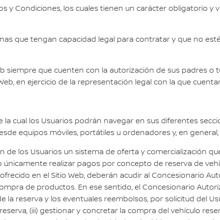
 Condiciones, los cuales tienen un carácter obligatorio y vin
sonas que tengan capacidad legal para contratar y que no e
eb siempre que cuenten con la autorización de sus padres o t
eb, en ejercicio de la representación legal con la que cuenta
 la cual los Usuarios podrán navegar en sus diferentes seccion
desde equipos móviles, portátiles u ordenadores y, en general, 
 de los Usuarios un sistema de oferta y comercialización que 
o únicamente realizar pagos por concepto de reserva de vehí
 ofrecido en el Sitio Web, deberán acudir al Concesionario Au
compra de productos. En ese sentido, el Concesionario Autori
e la reserva y los eventuales reembolsos, por solicitud del Usu
erva, (iii) gestionar y concretar la compra del vehículo reserv