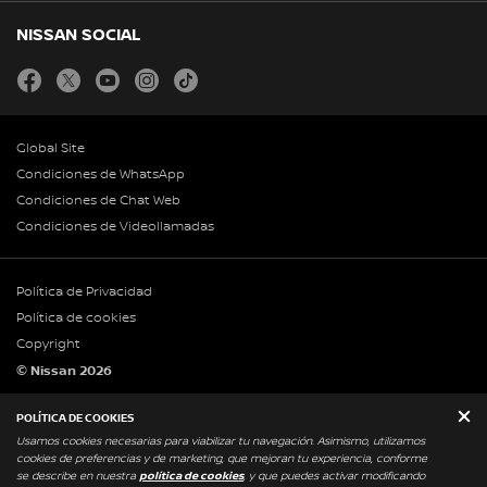
NISSAN SOCIAL
facebook
twitter
youtube
instagram
tiktok
Global Site
Condiciones de WhatsApp
Condiciones de Chat Web
Condiciones de Videollamadas
Política de Privacidad
Política de cookies
Copyright
© Nissan 2026
Legales Infoprom
POLÍTICA DE COOKIES
Usamos cookies necesarias para viabilizar tu navegación. Asimismo, utilizamos
cookies de preferencias y de marketing, que mejoran tu experiencia, conforme
se describe en nuestra
política de cookies
, y que puedes activar modificando