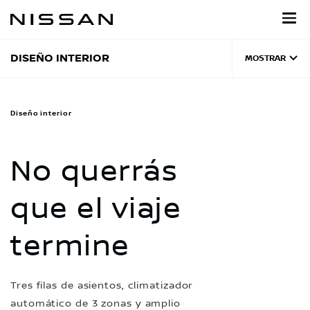
Regresar
al
contenido
principal
DISEÑO INTERIOR
MOSTRAR
Diseño interior
No querrás
que el viaje
termine
Tres filas de asientos, climatizador
automático de 3 zonas y amplio