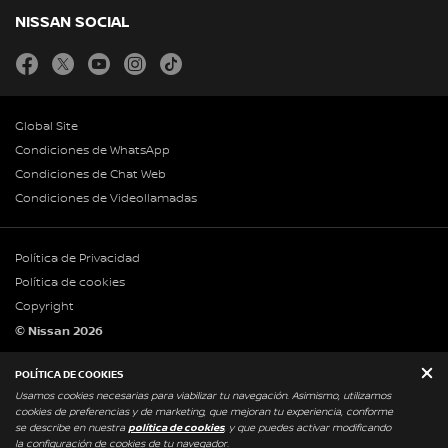
NISSAN SOCIAL
facebook
twitter
youtube
instagram
tiktok
Global Site
Condiciones de WhatsApp
Condiciones de Chat Web
Condiciones de Videollamadas
Política de Privacidad
Política de cookies
Copyright
© Nissan 2026
Legales Infoprom
POLÍTICA DE COOKIES
Usamos cookies necesarias para viabilizar tu navegación. Asimismo, utilizamos
cookies de preferencias y de marketing, que mejoran tu experiencia, conforme
se describe en nuestra
política de cookies
, y que puedes activar modificando
la configuración de cookies de tu navegador.