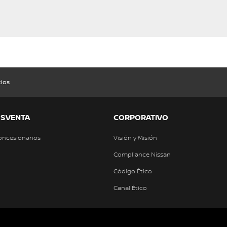
cios
OSVENTA
CORPORATIVO
oncesionarios
Visión y Misión
Compliance Nissan
Código Ético
Canal Ético