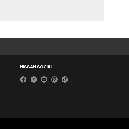
NISSAN SOCIAL
facebook
twitter
youtube
instagram
tiktok